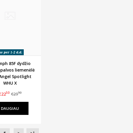
mph 85F dydžio
spalvos liemenėlė
Angel Spotlight
WHU X
50
90
€22
€29
DAUGIAU