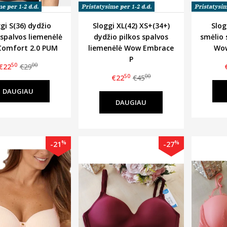
gi S(36) dydžio
Sloggi XL(42) XS+(34+)
Slog
spalvos liemenėlė
dydžio pilkos spalvos
smėlio 
omfort 2.0 PUM
liemenėlė Wow Embrace
Wow
P
50
00
€22
€29
50
00
€22
€45
DAUGIAU
DAUGIAU
%
%
-21
-27