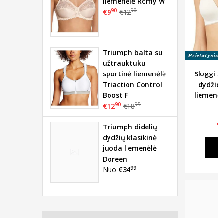
liemenėlė Romy W
90
90
€9
€12
Triumph balta su
užtrauktuku
sportinė liemenėlė
Sloggi
Triaction Control
dydži
Boost F
liemen
90
95
€12
€18
Triumph didelių
dydžių klasikinė
juoda liemenėlė
Doreen
99
Nuo
€34