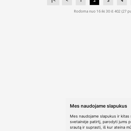
|<
<
1
2
3
4
Rodoma nuo 16 iki 30 iš 402 (27 pu
Mes naudojame slapukus
Mes naudojame slapukus ir kitas 
svetainėje patirtį, parodyti jums p
srautą ir suprasti, iš kur ateina m