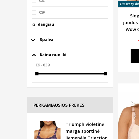
80C
80E
Slog
juodos 
daugiau
Wow C
Spalva
Kaina nuo iki
PERKAMIAUSIOS PREKĖS
Triumph violetinė
marga sportinė
liemenėlė Triaction