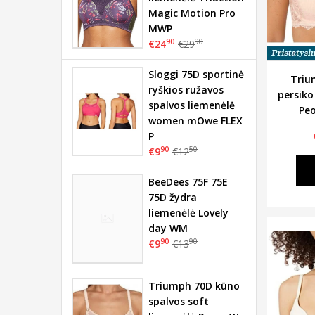
Magic Motion Pro
MWP
90
90
€24
€29
Sloggi 75D sportinė
Triu
ryškios ružavos
persiko
spalvos liemenėlė
Peo
women mOwe FLEX
P
90
50
€9
€12
BeeDees 75F 75E
75D žydra
liemenėlė Lovely
day WM
90
90
€9
€13
Triumph 70D kūno
spalvos soft