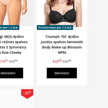
gi 36(S) dydžio
Triumph 70C dydžio
ai rožinės spalvos
juodos spalvos liemenėlė
itės S Symmetry
Body Make-up Blossom
 Rise Cheeky
WPM
75
50
50
90
€13
€27
€22
€29
DAUGIAU
DAUGIAU
%
-25