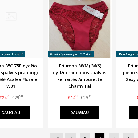
h 85C 75E dydžio
Triumph 38(M) 36(S)
Triu
 spalvos prabangi
dydžio raudonos spalvos
pieno 
ėlė Azalea Florale
kelnaitės Amourette
Sexy 
W01
Charm Tai
75
90
90
95
€24
€29
€14
€29
DAUGIAU
DAUGIAU