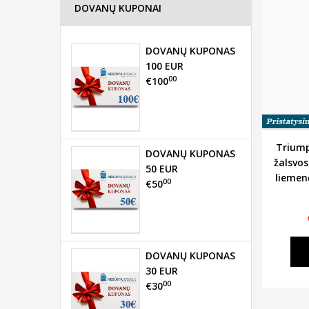
DOVANŲ KUPONAI
DOVANŲ KUPONAS
100 EUR
00
€100
Triump
DOVANŲ KUPONAS
žalsvos
50 EUR
liemen
00
€50
DOVANŲ KUPONAS
30 EUR
00
€30