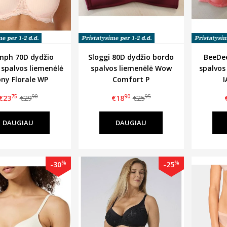
mph 70D dydžio
Sloggi 80D dydžio bordo
BeeDee
 spalvos liemenėlė
spalvos liemenėlė Wow
spalvos
ny Florale WP
Comfort P
I
75
90
90
95
€23
€29
€18
€25
DAUGIAU
DAUGIAU
%
%
-30
-25