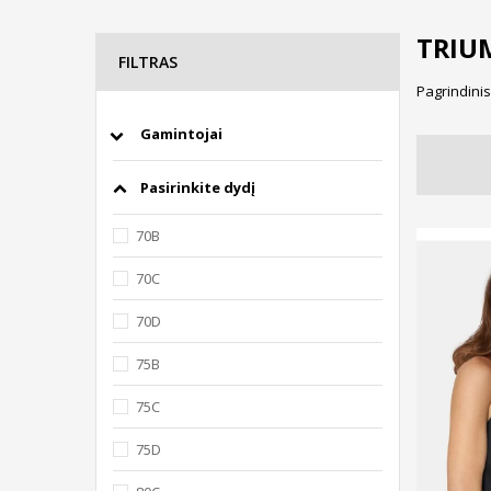
TRIU
FILTRAS
Pagrindinis
Gamintojai
Pasirinkite dydį
70B
70C
70D
75B
75C
75D