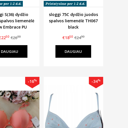
gi S(36) dydžio
sloggi 75C dydžio juodos
spalvos liemenėlė
spalvos liemenėlė TH067
 Embrace PU
black
50
00
50
90
€22
€26
€18
€24
DAUGIAU
DAUGIAU
%
%
-16
-34