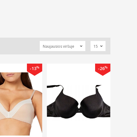
%
%
-13
-26