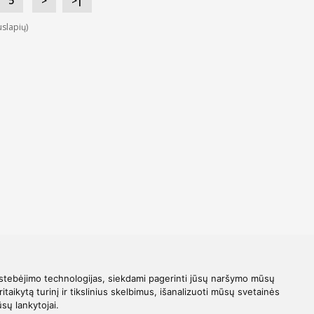
5
>
>|
slapių)
stebėjimo technologijas, siekdami pagerinti jūsų naršymo mūsų
ritaikytą turinį ir tikslinius skelbimus, išanalizuoti mūsų svetainės
ūsų lankytojai.