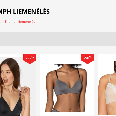
MPH LIEMENĖLĖS
Triumph liemenėlės
%
%
-22
-50