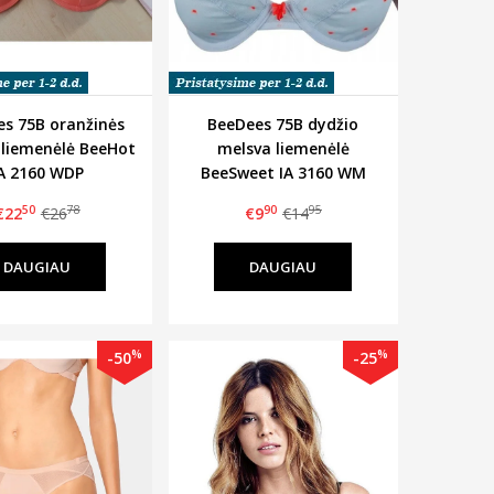
s 75B oranžinės
BeeDees 75B dydžio
 liemenėlė BeeHot
melsva liemenėlė
A 2160 WDP
BeeSweet IA 3160 WM
50
78
90
95
€22
€26
€9
€14
DAUGIAU
DAUGIAU
%
%
-50
-25