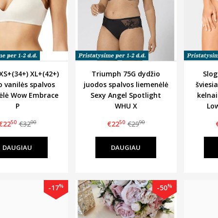
 XS+(34+) XL+(42+)
Triumph 75G dydžio
Slog
o vanilės spalvos
juodos spalvos liemenėlė
šviesi
ėlė Wow Embrace
Sexy Angel Spotlight
kelna
P
WHU X
Low
50
00
50
90
€22
€32
€22
€29
DAUGIAU
DAUGIAU
%
%
-17
-50