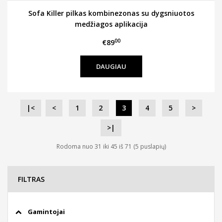
Sofa Killer pilkas kombinezonas su dygsniuotos
medžiagos aplikacija
00
€89
DAUGIAU
|<
<
1
2
3
4
5
>
>|
Rodoma nuo 31 iki 45 iš 71 (5 puslapių)
FILTRAS
Gamintojai