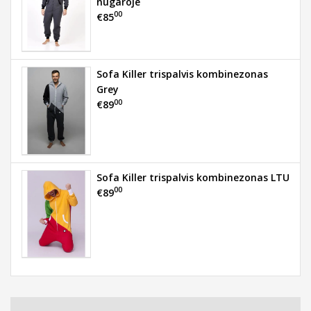
nugaroje
00
€85
Sofa Killer trispalvis kombinezonas
Grey
00
€89
Sofa Killer trispalvis kombinezonas LTU
00
€89