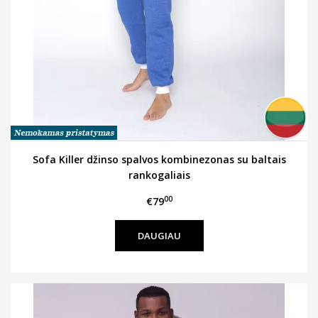
Sofa Killer džinso spalvos kombinezonas su baltais
rankogaliais
00
€79
DAUGIAU