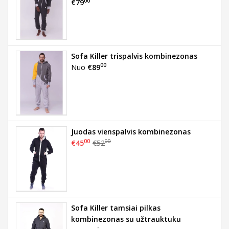
00
€79
Sofa Killer trispalvis kombinezonas
00
Nuo
€89
Juodas vienspalvis kombinezonas
00
00
€45
€52
Sofa Killer tamsiai pilkas
kombinezonas su užtrauktuku