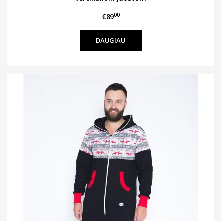
00
€89
DAUGIAU