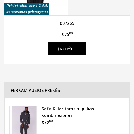
007265
00
€75
PERKAMIAUSIOS PREKĖS
Sofa Killer tamsiai pilkas
kombinezonas
00
€79