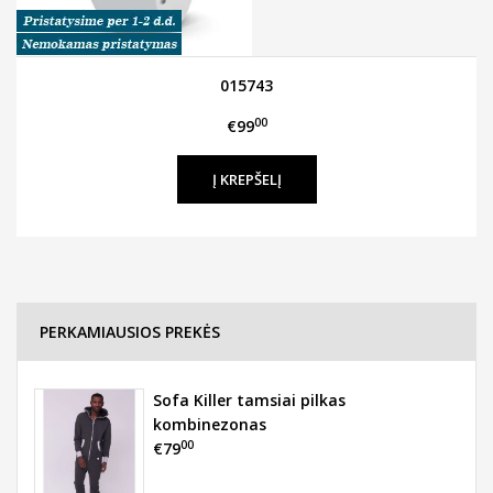
015743
00
€99
PERKAMIAUSIOS PREKĖS
Sofa Killer tamsiai pilkas
kombinezonas
00
€79