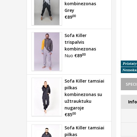
kombinezonas
Grey
00
€89
Sofa Killer
trispalvis
kombinezonas
00
Nuo
€89
Sofa Killer tamsiai
SPECI
pilkas
kombinezonas su
užtrauktuku
Inf
nugaroje
00
€85
Sofa Killer tamsiai
pilkas