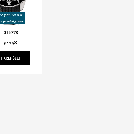
015773
00
€129