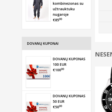
kombinezonas su
užtrauktuku
nugaroje
00
€85
DOVANŲ KUPONAI
NESEN
DOVANŲ KUPONAS
100 EUR
00
€100
DOVANŲ KUPONAS
50 EUR
00
€50