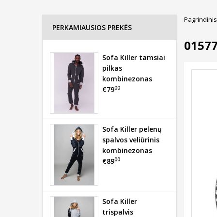
Pagrindinis
PERKAMIAUSIOS PREKĖS
0157
Sofa Killer tamsiai
pilkas
kombinezonas
00
€79
Sofa Killer pelenų
spalvos veliūrinis
kombinezonas
00
€89
Sofa Killer
trispalvis