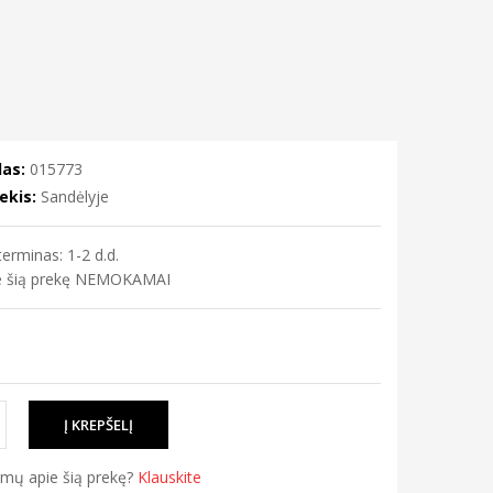
as:
015773
ekis:
Sandėlyje
erminas: 1-2 d.d.
me šią prekę NEMOKAMAI
simų apie šią prekę?
Klauskite