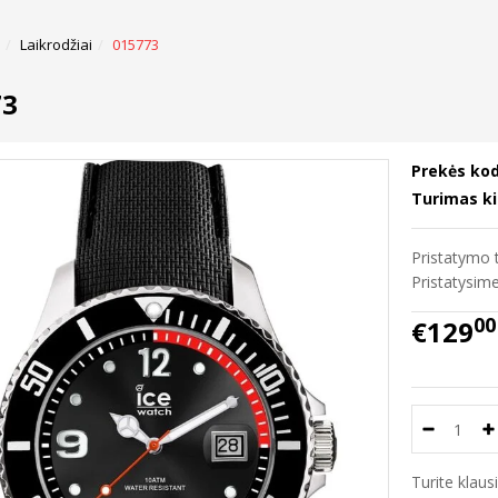
Laikrodžiai
015773
73
Prekės kod
Turimas ki
Pristatymo t
Pristatysi
00
€129
Turite klau