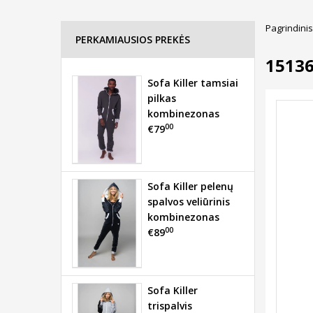
Pagrindinis
PERKAMIAUSIOS PREKĖS
1513
Sofa Killer tamsiai
pilkas
kombinezonas
00
€79
Sofa Killer pelenų
spalvos veliūrinis
kombinezonas
00
€89
Sofa Killer
trispalvis