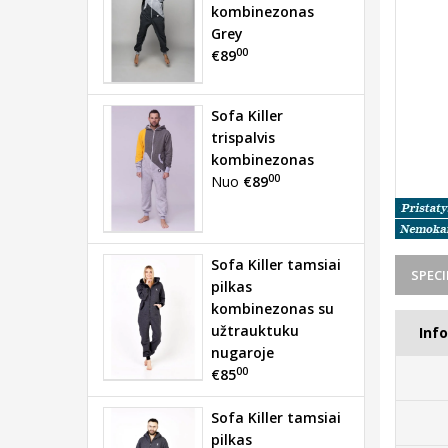
kombinezonas
Grey
00
€89
Sofa Killer
trispalvis
kombinezonas
00
Nuo
€89
Sofa Killer tamsiai
SPECI
pilkas
kombinezonas su
užtrauktuku
Inf
nugaroje
00
€85
Sofa Killer tamsiai
pilkas