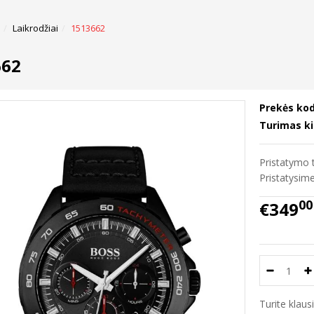
Laikrodžiai
1513662
662
Prekės kod
Turimas ki
Pristatymo t
Pristatysi
00
€349
Turite klau