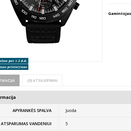
Gamintojas
FIKACIJA
(0) ATSILIEPIMAI
ormacija
APYRANKĖS SPALVA
Juoda
ATSPARUMAS VANDENIUI
5