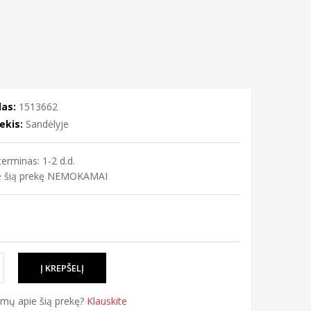
as:
1513662
ekis:
Sandėlyje
erminas: 1-2 d.d.
me šią prekę NEMOKAMAI
simų apie šią prekę?
Klauskite