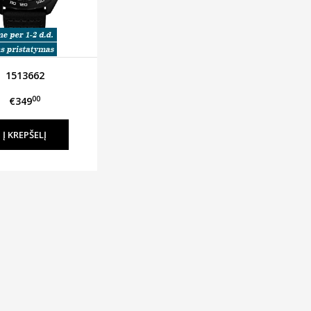
1513662
00
€349