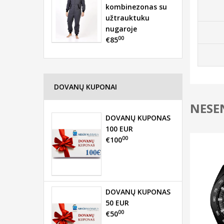
kombinezonas su
užtrauktuku
nugaroje
00
€85
DOVANŲ KUPONAI
NESEN
DOVANŲ KUPONAS
100 EUR
00
€100
DOVANŲ KUPONAS
50 EUR
00
€50