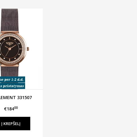
LEMENT 331507
00
€184