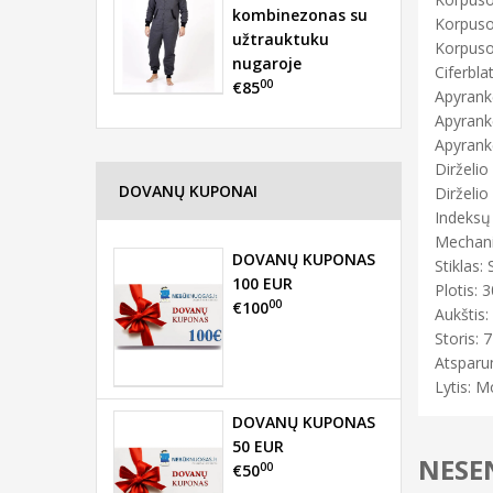
kombinezonas su
Korpuso
užtrauktuku
Korpuso
nugaroje
Ciferbla
00
€85
Apyrank
Apyrank
Apyrank
Dirželio 
DOVANŲ KUPONAI
Dirželio 
Indeksų 
Mechani
DOVANŲ KUPONAS
Stiklas: 
100 EUR
Plotis: 3
00
€100
Aukštis:
Storis: 7
Atsparu
Lytis: M
DOVANŲ KUPONAS
50 EUR
NESEN
00
€50