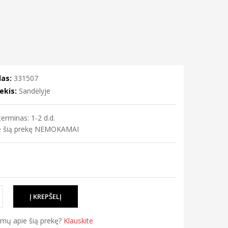
as:
331507
ekis:
Sandėlyje
erminas: 1-2 d.d.
me šią prekę NEMOKAMAI
simų apie šią prekę?
Klauskite