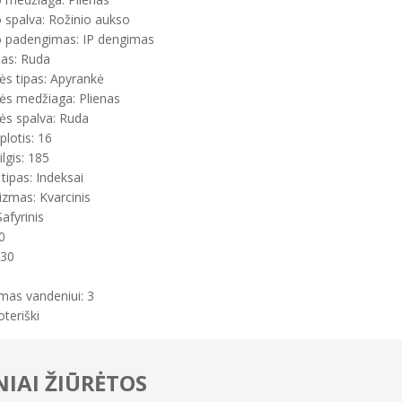
 spalva: Rožinio aukso
 padengimas: IP dengimas
tas: Ruda
ės tipas: Apyrankė
ės medžiaga: Plienas
ės spalva: Ruda
plotis: 16
ilgis: 185
tipas: Indeksai
zmas: Kvarcinis
Safyrinis
0
 30
mas vandeniui: 3
oteriški
IAI ŽIŪRĖTOS