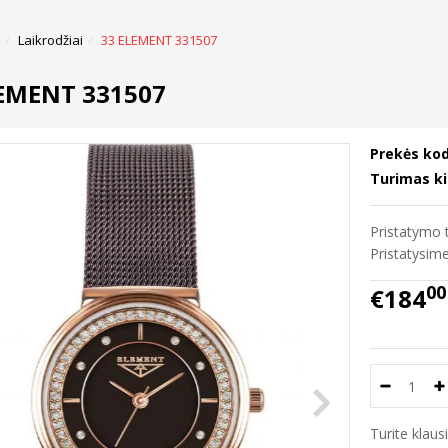
Laikrodžiai
33 ELEMENT 331507
LEMENT 331507
Prekės kod
Turimas ki
Pristatymo t
Pristatysi
00
€184
Turite klau