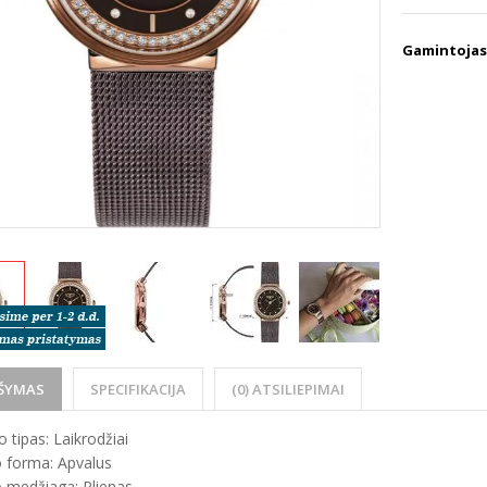
Gamintojas
ŠYMAS
SPECIFIKACIJA
(0) ATSILIEPIMAI
 tipas: Laikrodžiai
 forma: Apvalus
 medžiaga: Plienas