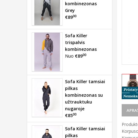
kombinezonas
Grey
00
€89
Sofa Killer
trispalvis
kombinezonas
00
Nuo
€89
Sofa Killer tamsiai
pilkas
kombinezonas su
užtrauktuku
nugaroje
APRA
00
€85
Produkto
Sofa Killer tamsiai
Korpuso
pilkas
Korpuso