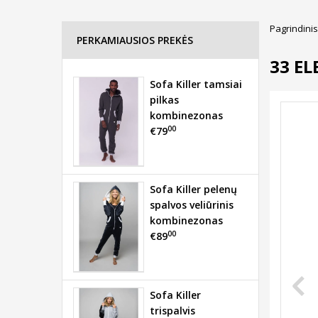
Pagrindinis
PERKAMIAUSIOS PREKĖS
33 E
Sofa Killer tamsiai
pilkas
kombinezonas
00
€79
Sofa Killer pelenų
spalvos veliūrinis
kombinezonas
00
€89
Sofa Killer
trispalvis