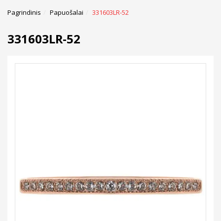
Pagrindinis
Papuošalai
331603LR-52
331603LR-52