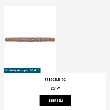
331603LR-52
00
€21