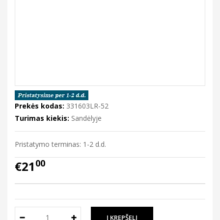
Prekės kodas:
331603LR-52
Turimas kiekis:
Sandėlyje
Pristatymo terminas: 1-2 d.d.
00
€21