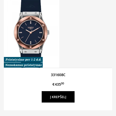
331608C
00
€435