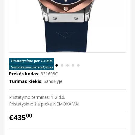
Prekės kodas:
331608C
Turimas kiekis:
Sandėlyje
Pristatymo terminas: 1-2 d.d.
Pristatysime šią prekę NEMOKAMAI
00
€435