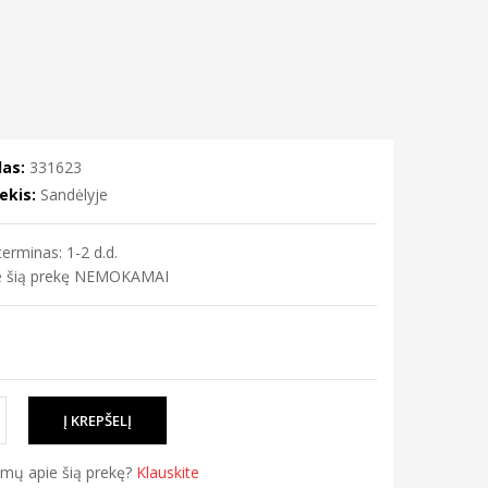
as:
331623
ekis:
Sandėlyje
erminas: 1-2 d.d.
me šią prekę NEMOKAMAI
simų apie šią prekę?
Klauskite