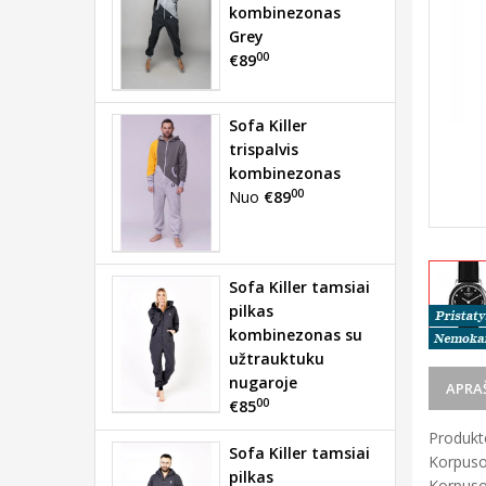
kombinezonas
Grey
00
€89
Sofa Killer
trispalvis
kombinezonas
00
Nuo
€89
Sofa Killer tamsiai
pilkas
kombinezonas su
užtrauktuku
nugaroje
APRA
00
€85
Produkto
Sofa Killer tamsiai
Korpuso
pilkas
Korpuso