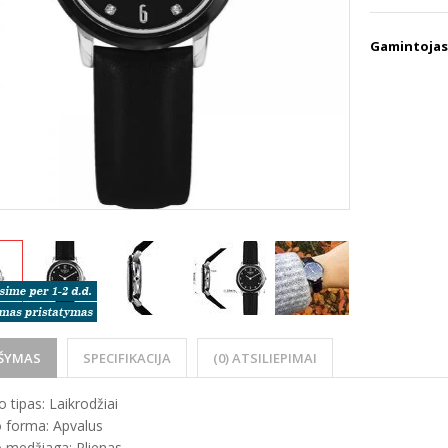
Gamintojas
ŠYMAS
SPECIFIKACIJA
(0) ATSILIEPIMAI
 tipas: Laikrodžiai
 forma: Apvalus
 medžiaga: Plienas