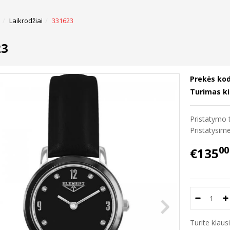
Laikrodžiai
331623
23
Prekės kod
Turimas ki
Pristatymo t
Pristatysi
00
€135
Turite klau