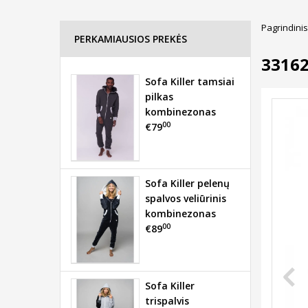
Pagrindinis
PERKAMIAUSIOS PREKĖS
3316
Sofa Killer tamsiai
pilkas
kombinezonas
00
€79
Sofa Killer pelenų
spalvos veliūrinis
kombinezonas
00
€89
Sofa Killer
trispalvis