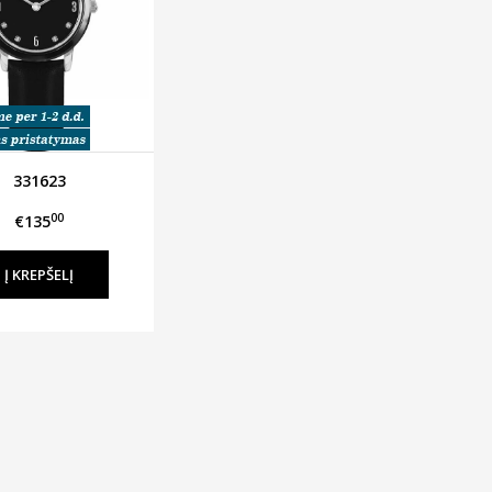
331623
00
€135