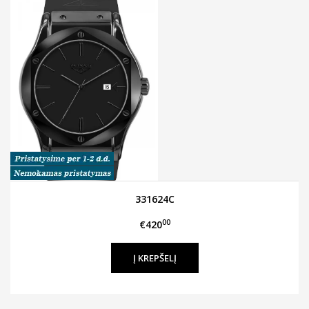
331624C
00
€420