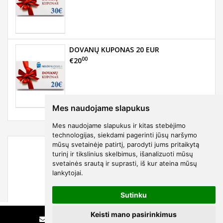
DOVANŲ KUPONAS 20 EUR
00
€20
Mes naudojame slapukus
Mes naudojame slapukus ir kitas stebėjimo
technologijas, siekdami pagerinti jūsų naršymo
mūsų svetainėje patirtį, parodyti jums pritaikytą
turinį ir tikslinius skelbimus, išanalizuoti mūsų
svetainės srautą ir suprasti, iš kur ateina mūsų
lankytojai.
Sutinku
00
€154
Keisti mano pasirinkimus
331811
Rašyti
Skambinti