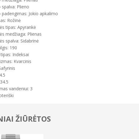
spalva: Plieno
 padengimas: Jokio apkalimo
tas: Rožinė
ės tipas: Apyrankė
ės medžiaga: Plienas
s spalva: Sidabrinė
ilgis: 190
tipas: Indeksai
zmas: Kvarcinis
Safyrinis
4.5
 34.5
mas vandeniui: 3
oteriški
IAI ŽIŪRĖTOS