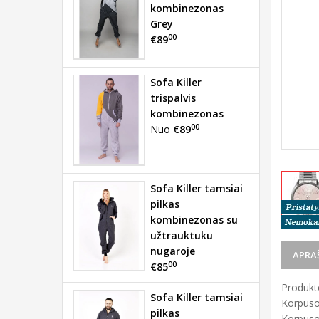
kombinezonas
Grey
00
€89
Sofa Killer
trispalvis
kombinezonas
00
Nuo
€89
Sofa Killer tamsiai
pilkas
kombinezonas su
užtrauktuku
nugaroje
APRA
00
€85
Produkto
Sofa Killer tamsiai
Korpuso
pilkas
Korpuso