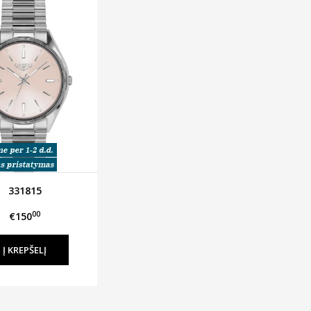
331815
00
€150