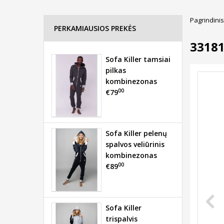
Pagrindinis
PERKAMIAUSIOS PREKĖS
3318
Sofa Killer tamsiai
pilkas
kombinezonas
00
€79
Sofa Killer pelenų
spalvos veliūrinis
kombinezonas
00
€89
Sofa Killer
trispalvis