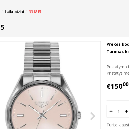
Laikrodžiai
331815
15
Prekės kod
Turimas ki
Pristatymo t
Pristatysi
00
€150
Turite klau