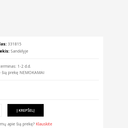
as:
331815
ekis:
Sandėlyje
erminas: 1-2 d.d.
me šią prekę NEMOKAMAI
simų apie šią prekę?
Klauskite