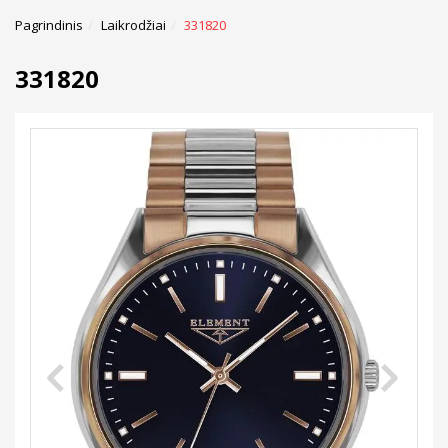
Pagrindinis
Laikrodžiai
331820
331820