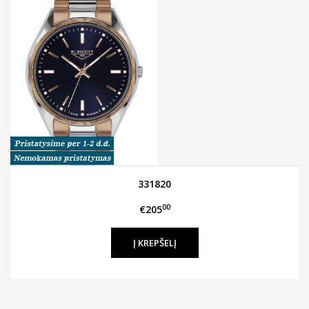
331820
00
€205