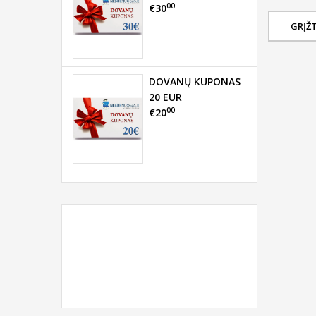
00
€30
GRĮŽT
DOVANŲ KUPONAS
20 EUR
00
€20