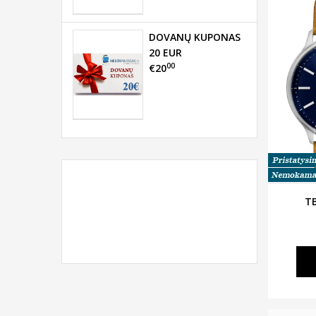
DOVANŲ KUPONAS
20 EUR
00
€20
TB