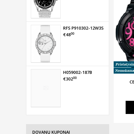
RFS P910302-12W3S
00
€48
H059002-187B
00
€302
C
DOVANŲ KUPONAI