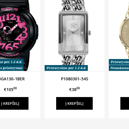
BGA130-1BER
P1080301-54S
00
00
€105
€38