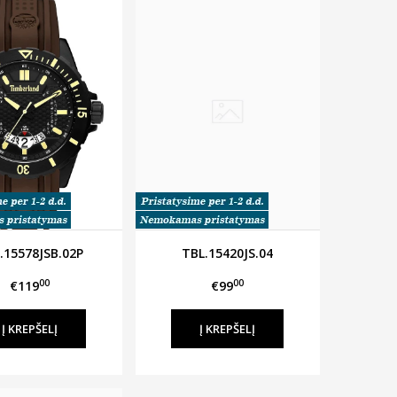
.15578JSB.02P
TBL.15420JS.04
00
00
€119
€99