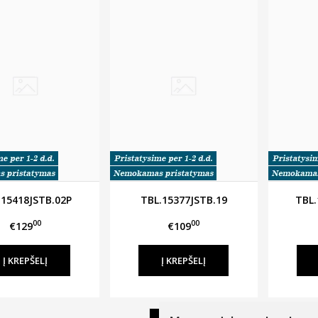
.15418JSTB.02P
TBL.15377JSTB.19
TBL.
00
00
€129
€109