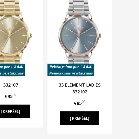
332107
33 ELEMENT LADIES
332102
00
€95
00
€85