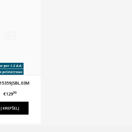
15359JSBL.03M
00
€129