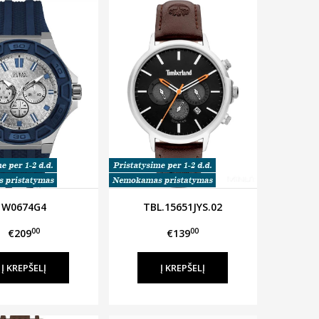
W0674G4
TBL.15651JYS.02
00
00
€209
€139