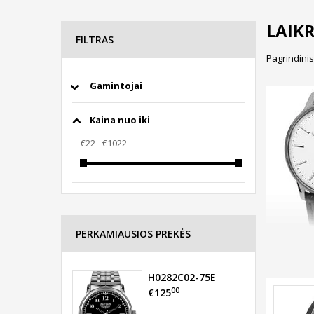
LAIK
FILTRAS
Pagrindinis
Gamintojai
Kaina nuo iki
PERKAMIAUSIOS PREKĖS
H0282C02-75E
00
€125