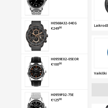
H0568A32-04EG
Laikrodži
00
€249
H0959E02-05EOR
00
€100
Vaikiški 
H0959F02-75E
00
€125