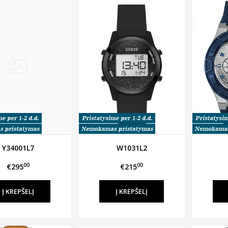
Y34001L7
W1031L2
00
00
€295
€215