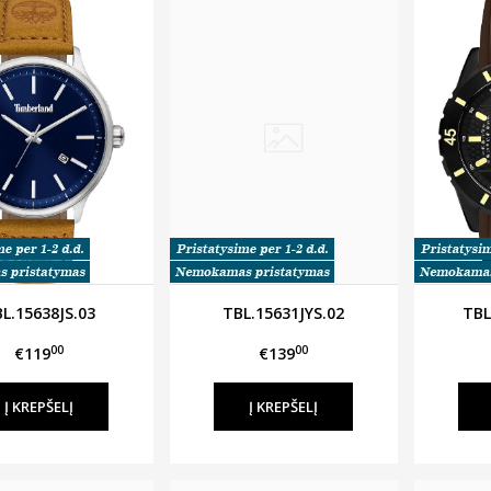
L.15638JS.03
TBL.15631JYS.02
TBL
00
00
€119
€139