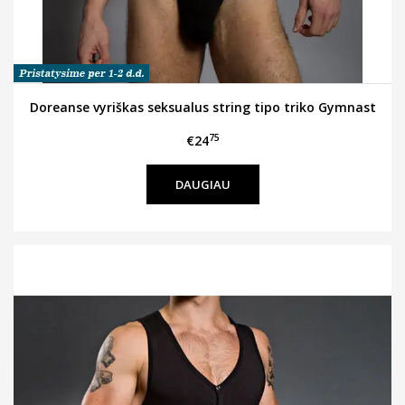
Doreanse vyriškas seksualus string tipo triko Gymnast
75
€24
DAUGIAU