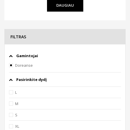
DAUGIAU
FILTRAS
Gamintojai
Doreanse
Pasirinkite dydį
L
M
S
XL