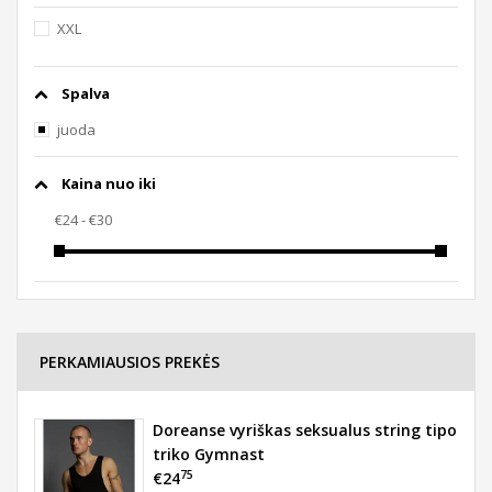
XXL
Spalva
juoda
Kaina nuo iki
PERKAMIAUSIOS PREKĖS
Doreanse vyriškas seksualus string tipo
triko Gymnast
75
€24