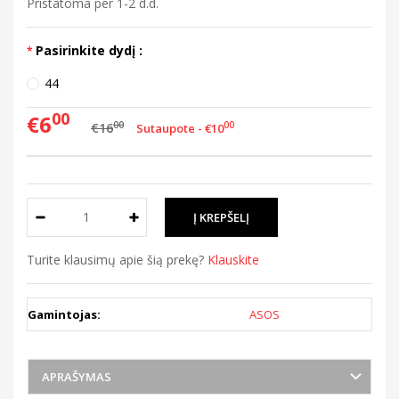
Pristatoma per 1-2 d.d.
Pasirinkite dydį :
44
00
€6
00
€16
00
Sutaupote - €10
Turite klausimų apie šią prekę?
Klauskite
Gamintojas:
ASOS
APRAŠYMAS