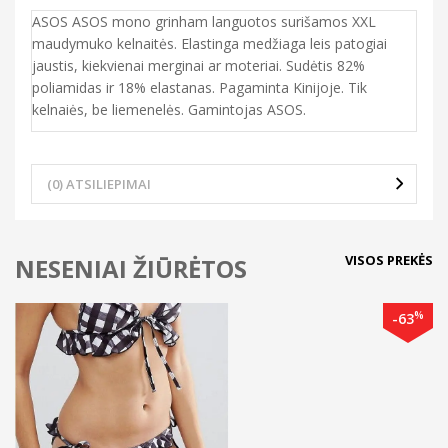
ASOS ASOS mono grinham languotos surišamos XXL
maudymuko kelnaitės. Elastinga medžiaga leis patogiai
jaustis, kiekvienai merginai ar moteriai. Sudėtis 82%
poliamidas ir 18% elastanas. Pagaminta Kinijoje. Tik
kelnaiės, be liemenelės. Gamintojas ASOS.
(0) ATSILIEPIMAI
VISOS PREKĖS
NESENIAI ŽIŪRĖTOS
%
-63