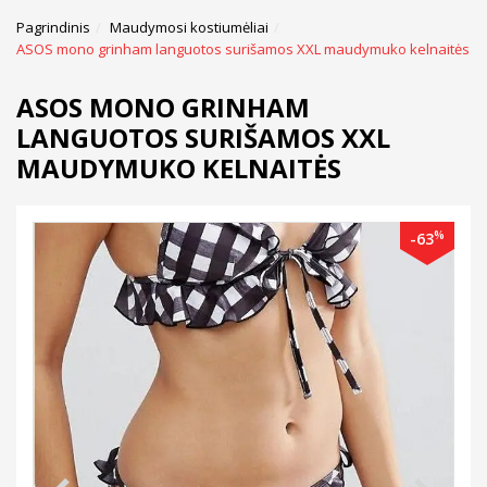
Pagrindinis
Maudymosi kostiumėliai
ASOS mono grinham languotos surišamos XXL maudymuko kelnaitės
ASOS MONO GRINHAM
LANGUOTOS SURIŠAMOS XXL
MAUDYMUKO KELNAITĖS
%
-63