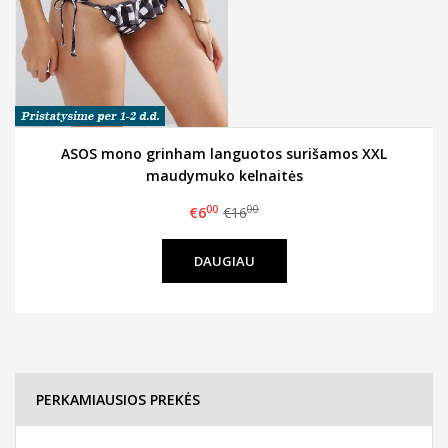
ASOS mono grinham languotos surišamos XXL
maudymuko kelnaitės
00
00
€6
€16
DAUGIAU
PERKAMIAUSIOS PREKĖS