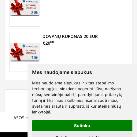
DOVANŲ KUPONAS 20 EUR
00
€20
Mes naudojame slapukus
Mes naudojame slapukus ir kitas stebėjimo
technologijas, siekdami pagerinti jūsų naršymo
mūsų svetainėje patirtį, parodyti jums pritaikytą
turinį ir tikslinius skelbimus, išanalizuoti mūsų
svetainės srautą ir suprasti, iš kur ateina mūsų
lankytojai.
ASOS mono grinham languotos surišamos XXL maudymuko
00
€6
Sutinku
00
kelnaitės
€16
00
Sutaupote - €10