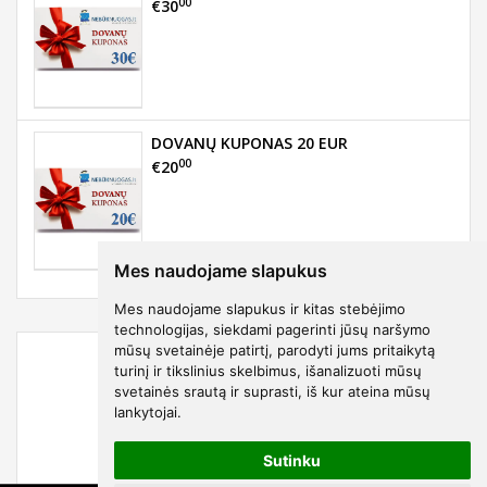
00
€30
DOVANŲ KUPONAS 20 EUR
00
€20
Mes naudojame slapukus
Mes naudojame slapukus ir kitas stebėjimo
technologijas, siekdami pagerinti jūsų naršymo
mūsų svetainėje patirtį, parodyti jums pritaikytą
turinį ir tikslinius skelbimus, išanalizuoti mūsų
svetainės srautą ir suprasti, iš kur ateina mūsų
lankytojai.
Sutinku