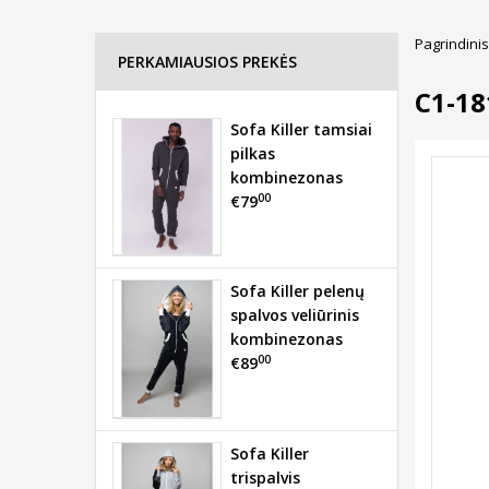
Pagrindinis
PERKAMIAUSIOS PREKĖS
C1-1
Sofa Killer tamsiai
pilkas
kombinezonas
00
€79
Sofa Killer pelenų
spalvos veliūrinis
kombinezonas
00
€89
Sofa Killer
trispalvis