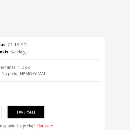
as:
C1-1819D
ekis:
Sandėlyje
erminas: 1-2 d.d.
me šią prekę NEMOKAMAI
simų apie šią prekę?
Klauskite