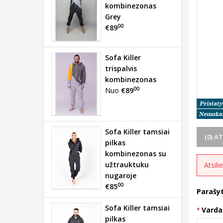
kombinezonas
Grey
00
€89
Sofa Killer
trispalvis
kombinezonas
00
Nuo
€89
Sofa Killer tamsiai
(0) A
pilkas
kombinezonas su
užtrauktuku
Atsili
nugaroje
00
€85
Parašyt
Sofa Killer tamsiai
Varda
pilkas