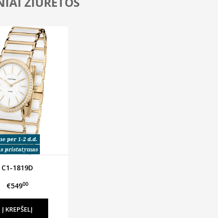
IAI ŽIŪRĖTOS
C1-1819D
00
€549