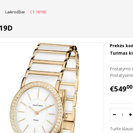
Laikrodžiai
C1-1819D
819D
Prekės kod
Turimas ki
Pristatymo t
Pristatysi
00
€549
Turite klau