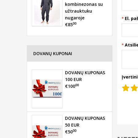
kombinezonas su
užtrauktuku
nugaroje
El. pa
00
€85
Atsili
DOVANŲ KUPONAI
DOVANŲ KUPONAS
Įvertin
100 EUR
00
€100
DOVANŲ KUPONAS
50 EUR
00
€50