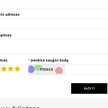
što adresas:
epimas:
imas:
Įveskite saugos kodą:
RAŠYTI