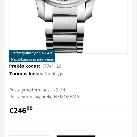
Prekės kodas:
K7741126
Turimas kiekis:
Sandėlyje
Pristatymo terminas: 1-2 d.d.
Pristatysime šią prekę NEMOKAMAI
00
€246