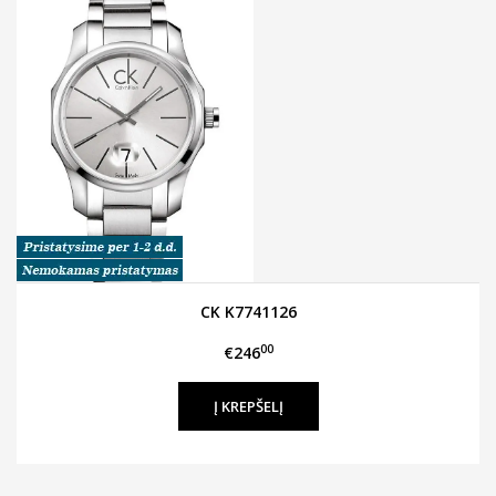
CK K7741126
00
€246