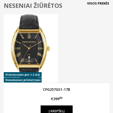
VISOS PREKĖS
NESENIAI ŽIŪRĖTOS
CPG257GS1-17B
00
€399