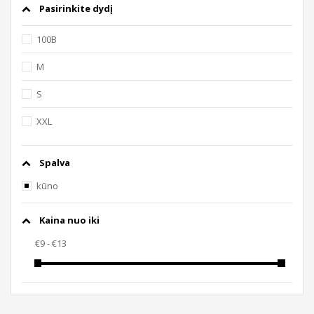
Pasirinkite dydį
100B
M
S
XXL
Spalva
kūno
Kaina nuo iki