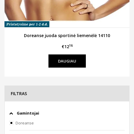
Doreanse juoda sportinė liemenėlė 14110
16
€12
DAUGIAU
FILTRAS
Gamintojai
Doreanse