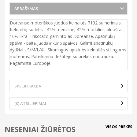
APRAŠYMAS
Doreanse moteriškos juodos kelnaitės 7132 su neriniais.
Kelnaičių sudėtis - 45% medvilnė, 45% modalinis pluoštas,
10% likra. Trikotažo gamintojas Doreanse. Apatinukų
spalva -
. Galimi apatinukų
balta, juoda ir kūno spalvos
dydžiai - S/M/L/XL. Skoningos apatinės kelnaitės stilingoms
moterims. Pateikiama dėžutėje su prekės nuotrauka.
Pagaminta Europoje.
SPECIFIKACIJA
(0) ATSILIEPIMAI
VISOS PREKĖS
NESENIAI ŽIŪRĖTOS