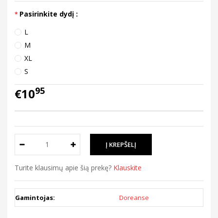
Pasirinkite dydį :
L
M
XL
S
95
€10
Turite klausimų apie šią prekę?
Klauskite
Gamintojas:
Doreanse