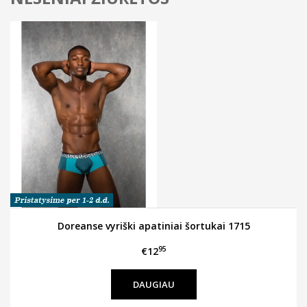
Doreanse vyriški apatiniai šortukai 1715
95
€12
DAUGIAU