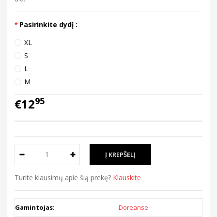
Pasirinkite dydį :
XL
S
L
M
95
€12
Turite klausimų apie šią prekę?
Klauskite
Gamintojas:
Doreanse