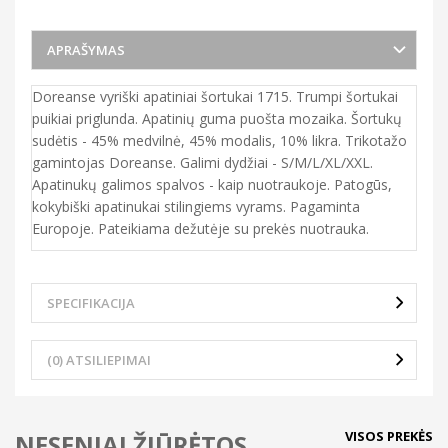
APRAŠYMAS
Doreanse vyriški apatiniai šortukai 1715. Trumpi šortukai
puikiai priglunda. Apatinių guma puošta mozaika. Šortukų
sudėtis - 45% medvilnė, 45% modalis, 10% likra. Trikotažo
gamintojas Doreanse. Galimi dydžiai - S/M/L/XL/XXL.
Apatinukų galimos spalvos - kaip nuotraukoje. Patogūs,
kokybiški apatinukai stilingiems vyrams. Pagaminta
Europoje. Pateikiama dežutėje su prekės nuotrauka.
SPECIFIKACIJA
(0) ATSILIEPIMAI
VISOS PREKĖS
NESENIAI ŽIŪRĖTOS