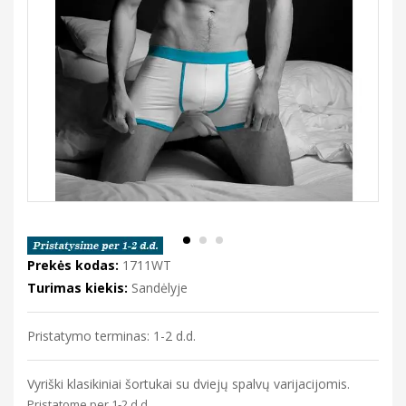
Prekės kodas:
1711WT
Turimas kiekis:
Sandėlyje
Pristatymo terminas: 1-2 d.d.
Vyriški klasikiniai šortukai su dviejų spalvų varijacijomis.
Pristatome per 1-2 d.d.