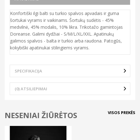
Konfortiški ilgi balti su turkio spalvos apvadais ir guma
šortukai vyrams ir vaikinams. Šortukų sudėtis - 45%
medvilnė, 45% modalis, 10% likra. Trikotažo gamintojas
Doreanse. Galimi dydžiai - S/M/L/XL/XXL. Apatinukų
galimos spalvos - balta ir turkio arba raudona. Patogūs,
kokybiški apatinukai stilingiems vyrams.
SPECIFIKACIJA
(0) ATSILIEPIMAI
VISOS PREKĖS
NESENIAI ŽIŪRĖTOS