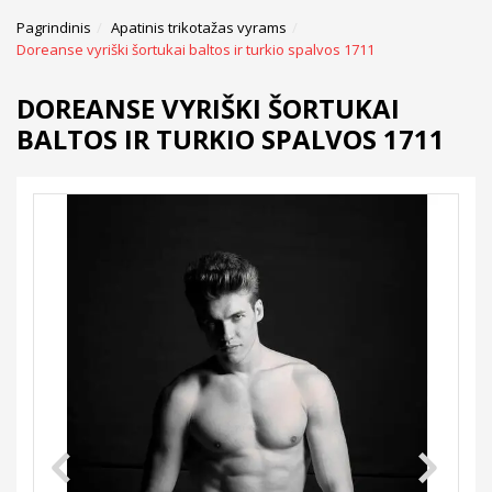
Pagrindinis
Apatinis trikotažas vyrams
Doreanse vyriški šortukai baltos ir turkio spalvos 1711
DOREANSE VYRIŠKI ŠORTUKAI
BALTOS IR TURKIO SPALVOS 1711