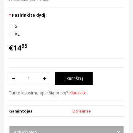
Pasirinkite dydį :
S
XL
95
€14
Turite klausimų apie šią prekę?
Klauskite
Gamintojas:
Doreanse
APRAŠYMAS