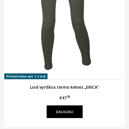
Liod vyriškos termo kelnės „ERICA“
78
€47
DAUGIAU