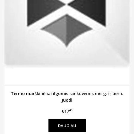
Termo marškinėliai ilgomis rankovėmis merg. ir bern.
Juodi
45
€17
DAUGIAU