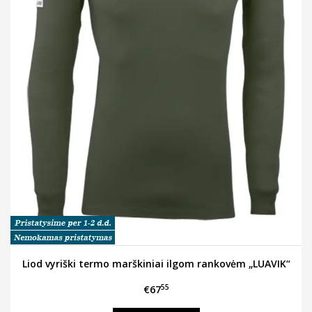
Liod vyriški termo marškiniai ilgom rankovėm „LUAVIK“
55
€67