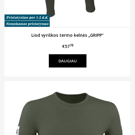
Liod vyriškos termo kelnės „GRIPP“
78
€57
DAUGIAU