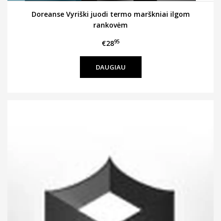
Doreanse Vyriški juodi termo marškniai ilgom
rankovėm
95
€28
DAUGIAU