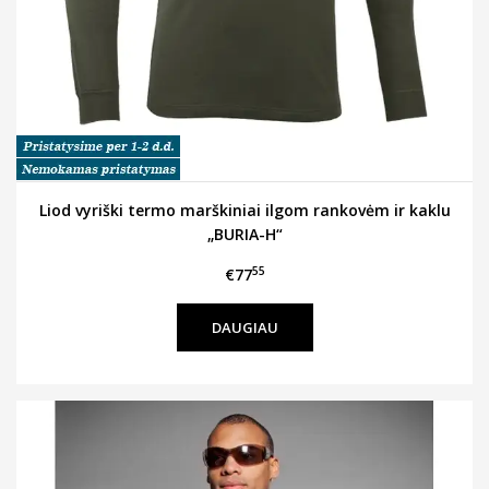
Liod vyriški termo marškiniai ilgom rankovėm ir kaklu
„BURIA-H“
55
€77
DAUGIAU