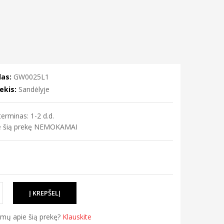
as:
GW0025L1
ekis:
Sandėlyje
erminas: 1-2 d.d.
me šią prekę NEMOKAMAI
simų apie šią prekę?
Klauskite