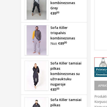
kombinezonas
Grey
00
€89
Sofa Killer
trispalvis
kombinezonas
00
Nuo
€89
Sofa Killer tamsiai
pilkas
kombinezonas su
užtrauktuku
nugaroje
APRA
00
€85
Produkto
Sofa Killer tamsiai
Korpuso
pilkas
Korpuso