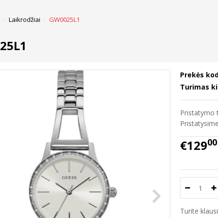
Laikrodžiai
GW0025L1
25L1
Prekės kod
Turimas ki
Pristatymo t
Pristatysi
00
€129
Turite klau