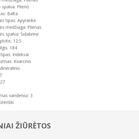
spalva: Plieno
tas: Balta
ės tipas: Apyrankė
ės medžiaga: Plienas
s spalva: Sidabrinė
plotis: 12.5
ilgis: 184
tipas: Indeksai
zmas: Kvarcinis
Mineralinis
7
 27
mas vandeniui: 3
oteriški
IAI ŽIŪRĖTOS