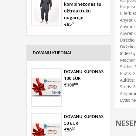
kombinezonas su
Korpuso 
užtrauktuku
Ciferbla
nugaroje
Apyrank
00
€85
Apyrank
Apyrankė
Dirželio 
Dirželio 
DOVANŲ KUPONAI
Indeksų 
Mechani
Stiklas: 
DOVANŲ KUPONAS
Plotis: 2
100 EUR
Aukštis:
00
€100
Storis: 8
Atsparu
Lytis: M
DOVANŲ KUPONAS
NESEN
50 EUR
00
€50