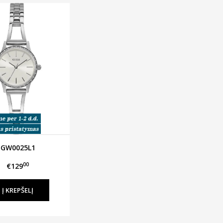
GW0025L1
00
€129