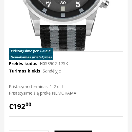
Prekės kodas:
H058902-175K
Turimas kiekis:
Sandėlyje
Pristatymo terminas: 1-2 d.d.
Pristatysime šią prekę NEMOKAMAI
00
€192