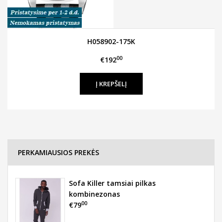
H058902-175K
00
€192
PERKAMIAUSIOS PREKĖS
Sofa Killer tamsiai pilkas
kombinezonas
00
€79