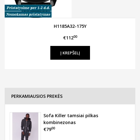
H1185A32-175Y
00
€112
PERKAMIAUSIOS PREKĖS
Sofa Killer tamsiai pilkas
kombinezonas
00
€79