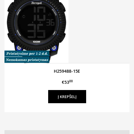
H259488-15E
00
€53