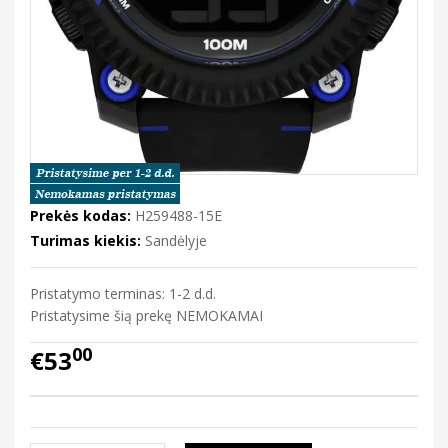
Prekės kodas:
H259488-15E
Turimas kiekis:
Sandėlyje
Pristatymo terminas: 1-2 d.d.
Pristatysime šią prekę NEMOKAMAI
00
€53