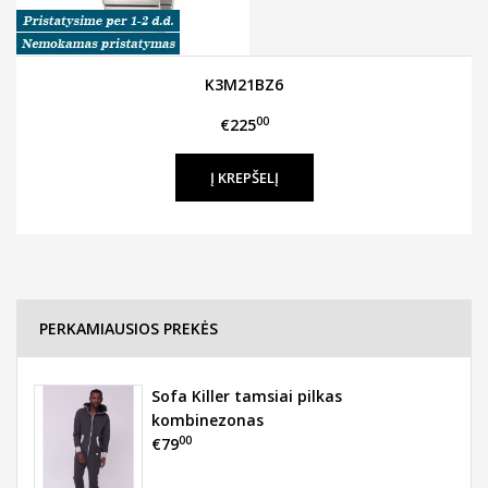
K3M21BZ6
00
€225
PERKAMIAUSIOS PREKĖS
Sofa Killer tamsiai pilkas
kombinezonas
00
€79