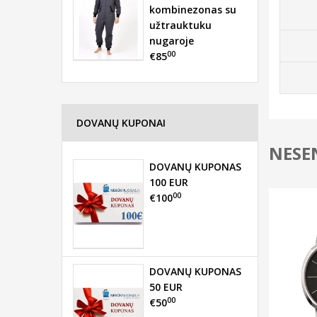
kombinezonas su
užtrauktuku
nugaroje
00
€85
DOVANŲ KUPONAI
NESEN
DOVANŲ KUPONAS
100 EUR
00
€100
DOVANŲ KUPONAS
50 EUR
00
€50