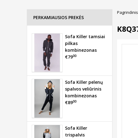
Pagrindinis
PERKAMIAUSIOS PREKĖS
K8Q3
Sofa Killer tamsiai
pilkas
kombinezonas
00
€79
Sofa Killer pelenų
spalvos veliūrinis
kombinezonas
00
€89
Sofa Killer
trispalvis