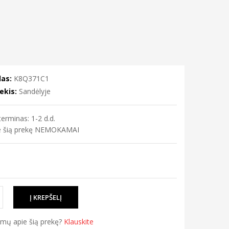
as:
K8Q371C1
ekis:
Sandėlyje
erminas: 1-2 d.d.
me šią prekę NEMOKAMAI
simų apie šią prekę?
Klauskite