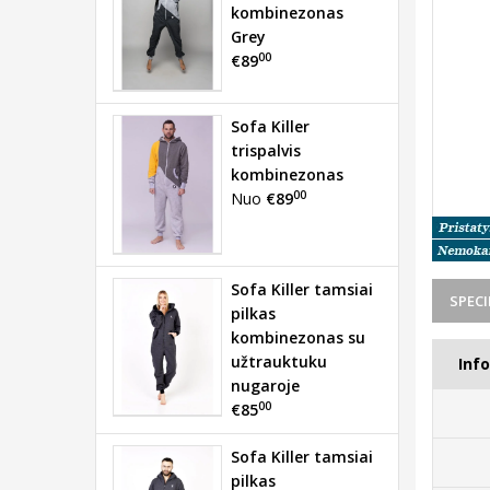
kombinezonas
Grey
00
€89
Sofa Killer
trispalvis
kombinezonas
00
Nuo
€89
Sofa Killer tamsiai
SPECI
pilkas
kombinezonas su
užtrauktuku
Inf
nugaroje
00
€85
Sofa Killer tamsiai
pilkas