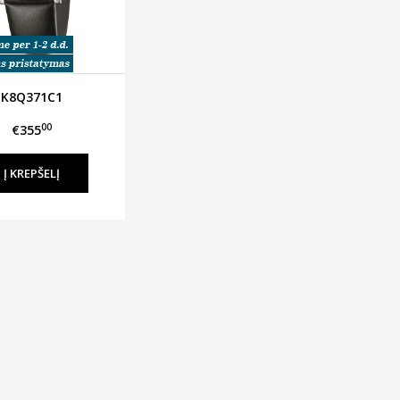
K8Q371C1
00
€355