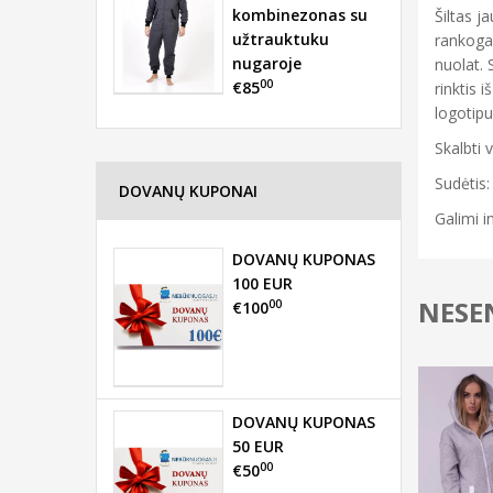
kombinezonas su
Šiltas j
užtrauktuku
rankogal
nugaroje
nuolat. 
00
€85
rinktis 
logotipu
Skalbti 
Sudėtis:
DOVANŲ KUPONAI
Galimi i
DOVANŲ KUPONAS
100 EUR
NESEN
00
€100
DOVANŲ KUPONAS
50 EUR
00
€50