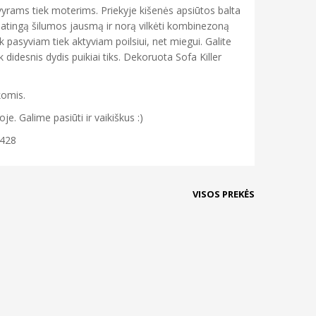
k vyrams tiek moterims. Priekyje kišenės apsiūtos balta
įpatingą šilumos jausmą ir norą vilkėti kombinezoną
k pasyviam tiek aktyviam poilsiui, net miegui. Galite
ek didesnis dydis puikiai tiks. Dekoruota Sofa Killer
komis.
. Galime pasiūti ir vaikiškus :)
 428
VISOS PREKĖS