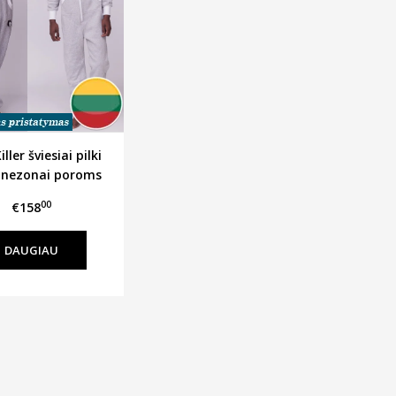
ller šviesiai pilki
nezonai poroms
00
€158
DAUGIAU