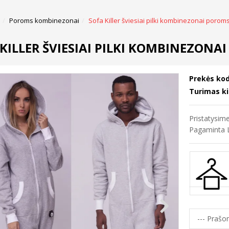
Poroms kombinezonai
Sofa Killer šviesiai pilki kombinezonai porom
KILLER ŠVIESIAI PILKI KOMBINEZONA
Prekės kod
Turimas ki
Pristatysi
Pagaminta L