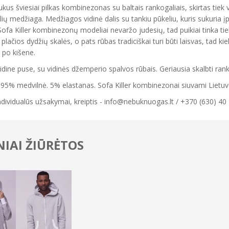
aukus šviesiai pilkas kombinezonas su baltais rankogaliais, skirtas tie
ių medžiaga. Medžiagos vidinė dalis su tankiu pūkeliu, kuris sukuria 
Sofa Killer kombinezonų modeliai nevaržo judesių, tad puikiai tinka tie
iš plačios dydžių skalės, o pats rūbas tradiciškai turi būti laisvas, tad ki
 po kišene.
vidine puse, su vidinės džemperio spalvos rūbais. Geriausia skalbti ran
 95% medvilnė. 5% elastanas. Sofa Killer kombinezonai siuvami Lietuvoje
ndividualūs užsakymai, kreiptis - info@nebuknuogas.lt / +370 (630) 40
IAI ŽIŪRĖTOS