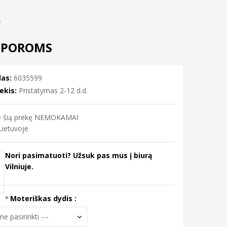
s
I POROMS
as:
6035599
ekis:
Pristatymas 2-12 d.d.
me šią prekę NEMOKAMAI
ietuvoje
Nori pasimatuoti? Užsuk pas mus į biurą
Vilniuje.
Moteriškas dydis :