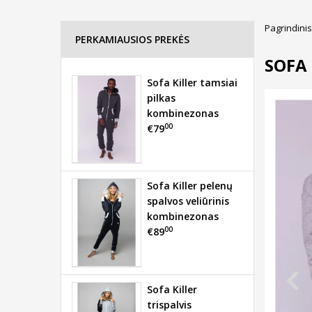
Pagrindinis
PERKAMIAUSIOS PREKĖS
SOFA 
Sofa Killer tamsiai
pilkas
kombinezonas
00
€79
Sofa Killer pelenų
spalvos veliūrinis
kombinezonas
00
€89
Sofa Killer
trispalvis