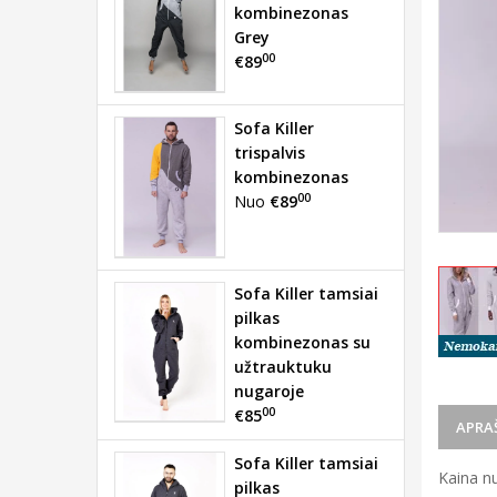
kombinezonas
Grey
00
€89
Sofa Killer
trispalvis
kombinezonas
00
Nuo
€89
Sofa Killer tamsiai
pilkas
kombinezonas su
užtrauktuku
nugaroje
00
€85
APRA
Sofa Killer tamsiai
Kaina n
pilkas