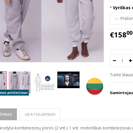
Vyriškas 
00
€158
Turite klau
Gamintojas
ŠYMAS
(0) ATSILIEPIMAI
urodyta kombinezonų poros (2 vnt.) 1 vnt. moteriškas kombinezonas i