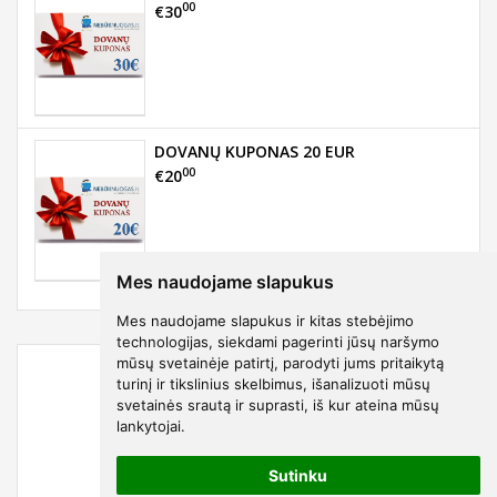
00
€30
DOVANŲ KUPONAS 20 EUR
00
€20
Mes naudojame slapukus
Mes naudojame slapukus ir kitas stebėjimo
technologijas, siekdami pagerinti jūsų naršymo
mūsų svetainėje patirtį, parodyti jums pritaikytą
turinį ir tikslinius skelbimus, išanalizuoti mūsų
svetainės srautą ir suprasti, iš kur ateina mūsų
lankytojai.
Sutinku