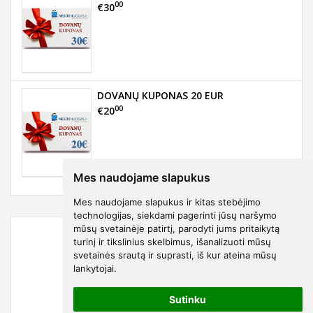
00
€30
DOVANŲ KUPONAS 20 EUR
00
€20
Mes naudojame slapukus
Mes naudojame slapukus ir kitas stebėjimo
technologijas, siekdami pagerinti jūsų naršymo
mūsų svetainėje patirtį, parodyti jums pritaikytą
turinį ir tikslinius skelbimus, išanalizuoti mūsų
svetainės srautą ir suprasti, iš kur ateina mūsų
lankytojai.
Sutinku