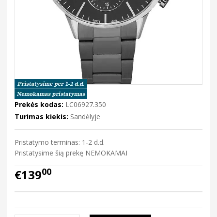
Prekės kodas:
LC06927.350
Turimas kiekis:
Sandėlyje
Pristatymo terminas: 1-2 d.d.
Pristatysime šią prekę NEMOKAMAI
00
€139