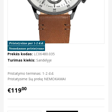
Prekės kodas:
LC06480.035
Turimas kiekis:
Sandėlyje
Pristatymo terminas: 1-2 d.d.
Pristatysime šią prekę NEMOKAMAI
00
€119