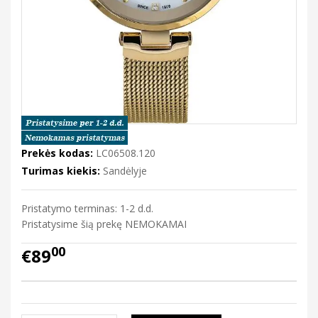
Prekės kodas:
LC06508.120
Turimas kiekis:
Sandėlyje
Pristatymo terminas: 1-2 d.d.
Pristatysime šią prekę NEMOKAMAI
00
€89