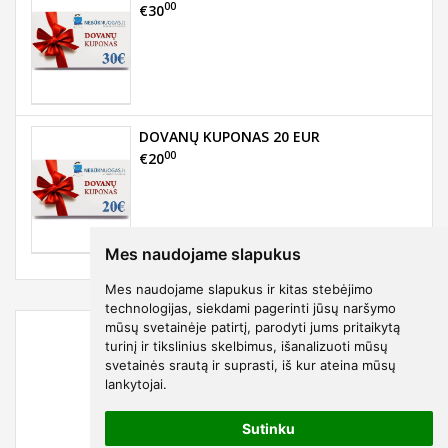
00
€30
DOVANŲ KUPONAS 20 EUR
00
€20
Mes naudojame slapukus
Mes naudojame slapukus ir kitas stebėjimo
technologijas, siekdami pagerinti jūsų naršymo
mūsų svetainėje patirtį, parodyti jums pritaikytą
turinį ir tikslinius skelbimus, išanalizuoti mūsų
svetainės srautą ir suprasti, iš kur ateina mūsų
lankytojai.
Sutinku