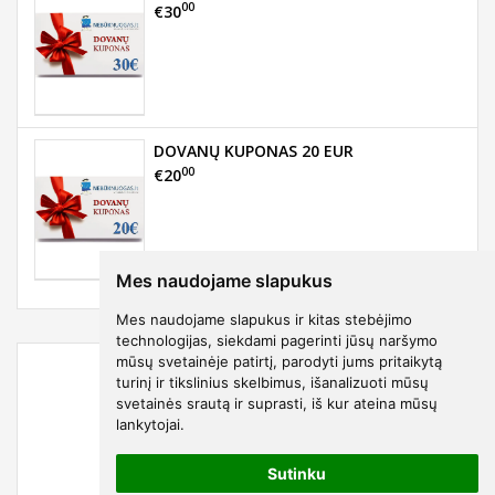
00
€30
DOVANŲ KUPONAS 20 EUR
00
€20
Mes naudojame slapukus
Mes naudojame slapukus ir kitas stebėjimo
technologijas, siekdami pagerinti jūsų naršymo
mūsų svetainėje patirtį, parodyti jums pritaikytą
turinį ir tikslinius skelbimus, išanalizuoti mūsų
svetainės srautą ir suprasti, iš kur ateina mūsų
lankytojai.
Sutinku