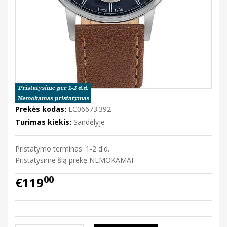
Prekės kodas:
LC06673.392
Turimas kiekis:
Sandėlyje
Pristatymo terminas: 1-2 d.d.
Pristatysime šią prekę NEMOKAMAI
00
€119