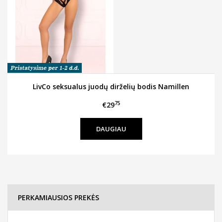
LivCo seksualus juodų dirželių bodis Namillen
75
€29
DAUGIAU
PERKAMIAUSIOS PREKĖS