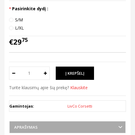
Pasirinkite dydį :
S/M
L/XL
75
€29
Turite klausimų apie šią prekę?
Klauskite
Gamintojas:
LivCo Corsetti
APRAŠYMAS