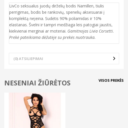
LivCo seksualus juodų dirželių bodis Namillen, tiulis
perrigimas, bodis be rankovių, spenelių aksesuarai į
komplektą neįeina. Sudėtis 90% poliamidas ir 10%
elastanas. Švelni ir tampri medžiaga leis patogiai jaustis,
kiekvienai merginai ar moteriai.
Gamitnojas Livia Corsetti.
Prekė pateikiama dėžutėje su prekės nuotrauka.
(0) ATSILIEPIMAI
VISOS PREKĖS
NESENIAI ŽIŪRĖTOS