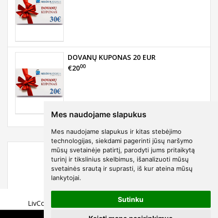
DOVANŲ KUPONAS 20 EUR
00
€20
Mes naudojame slapukus
Mes naudojame slapukus ir kitas stebėjimo
technologijas, siekdami pagerinti jūsų naršymo
mūsų svetainėje patirtį, parodyti jums pritaikytą
turinį ir tikslinius skelbimus, išanalizuoti mūsų
svetainės srautą ir suprasti, iš kur ateina mūsų
lankytojai.
75
€29
Sutinku
LivCo seksualus juodų dirželių bodis Namillen