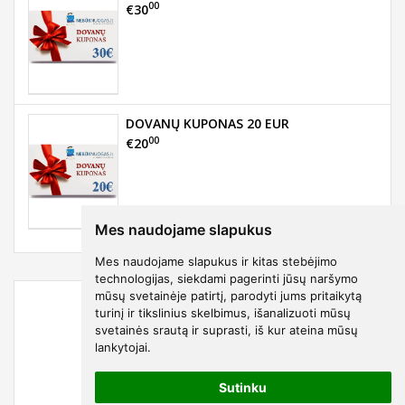
00
€30
DOVANŲ KUPONAS 20 EUR
00
€20
Mes naudojame slapukus
Mes naudojame slapukus ir kitas stebėjimo
technologijas, siekdami pagerinti jūsų naršymo
mūsų svetainėje patirtį, parodyti jums pritaikytą
turinį ir tikslinius skelbimus, išanalizuoti mūsų
svetainės srautą ir suprasti, iš kur ateina mūsų
lankytojai.
Sutinku