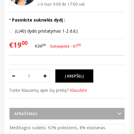
I-V nuo 9:00 iki 17:00 val.
Pasinkite suknelės dydį :
(L(40) dydis pristatymas 1-2 d.d.)
00
€19
00
€26
00
Sutaupote - €7
Turite klausimų apie šią prekę?
Klauskite
APRAŠYMAS
Medžiagos sudėtis: 92% poliesteris, 8% elastanas.