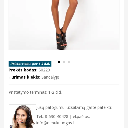
Prekės kodas:
S0229
Turimas kiekis:
Sandėlyje
Pristatymo terminas: 1-2 d.d.
Jūsų patogumui užsakymą galite pateikti:
Tel.: 8-630-40428 | el.paštas:
info@nebuknuogas.lt