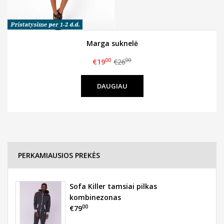
Marga suknelė
00
00
€19
€26
DAUGIAU
PERKAMIAUSIOS PREKĖS
Sofa Killer tamsiai pilkas
kombinezonas
00
€79