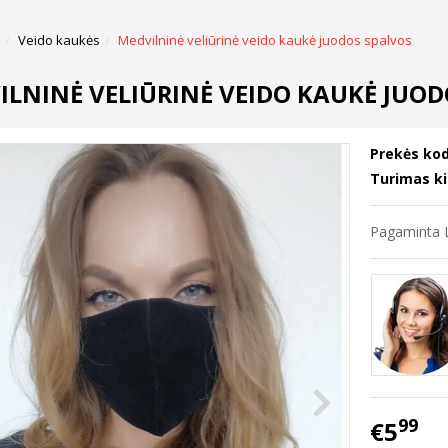
Veido kaukės
Medvilninė veliūrinė veido kaukė juodos spalvos
ILNINĖ VELIŪRINĖ VEIDO KAUKĖ JUOD
Prekės kod
Turimas ki
Pagaminta L
99
€5