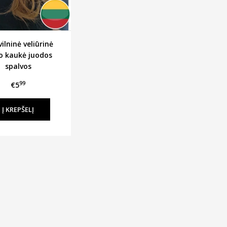
ilninė veliūrinė
o kaukė juodos
spalvos
99
€5