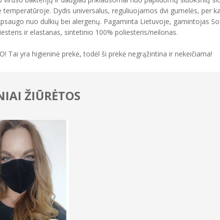
 temperatūroje. Dydis universalus, reguliuojamos dvi gumelės, per kakl
 Apsaugo nuo dulkių bei alergenų. Pagaminta Lietuvoje, gamintojas Sofa
esteris ir elastanas, sintetinio 100% poliesteris/neilonas.
 Tai yra higieninė prekė, todėl ši prekė negrąžintina ir nekeičiama!
IAI ŽIŪRĖTOS