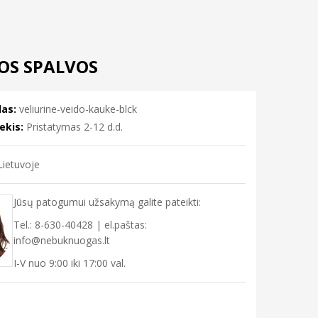
OS SPALVOS
as:
veliurine-veido-kauke-blck
ekis:
Pristatymas 2-12 d.d.
ietuvoje
Jūsų patogumui užsakymą galite pateikti:
Tel.: 8-630-40428 | el.paštas:
info@nebuknuogas.lt
I-V nuo 9:00 iki 17:00 val.