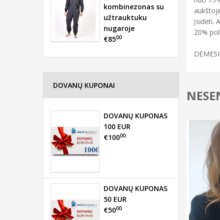
kombinezonas su
aukštoje
užtrauktuku
įsidėti.
nugaroje
20% poli
00
€85
DĖMESIO!
DOVANŲ KUPONAI
NESEN
DOVANŲ KUPONAS
100 EUR
00
€100
DOVANŲ KUPONAS
50 EUR
00
€50