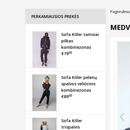
Pagrindinis
PERKAMIAUSIOS PREKĖS
MEDV
Sofa Killer tamsiai
pilkas
kombinezonas
00
€79
Sofa Killer pelenų
spalvos veliūrinis
kombinezonas
00
€89
Sofa Killer
trispalvis