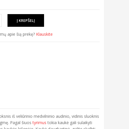
simų apie šią prekę?
Klauskite
snis iš veliūrinio medvilninio audinio, vidinis sluoknis
rėgmę. Pagal šiuos
tyrimus
tokia kaukė gali sulaikyti
 kaukės kišenėje. Kaukė daugkartinė, galite skalbti