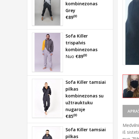
kombinezonas
Grey
00
€89
Sofa Killer
trispalvis
kombinezonas
00
Nuo
€89
Sofa Killer tamsiai
pilkas
kombinezonas su
užtrauktuku
nugaroje
APRA
00
€85
Medvilni
Sofa Killer tamsiai
iš siste
pilkas
nuo 75% 