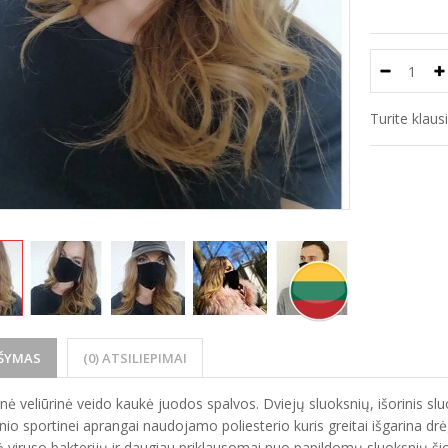
Turite klau
ŠYMAS
(0) ATSILIEPIMAI
nė veliūrinė veido kaukė juodos spalvos. Dviejų sluoksnių, išorinis sluok
tinio sportinei aprangai naudojamo poliesterio kuris greitai išgarina d
viruso bakterijų ir daugiau priklausomai nuo papildomų sluoksnių šios