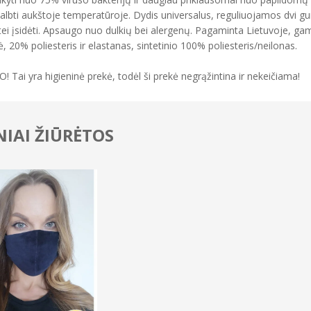
kalbti aukštoje temperatūroje. Dydis universalus, reguliuojamos dvi gum
tei įsidėti. Apsaugo nuo dulkių bei alergenų. Pagaminta Lietuvoje, gami
, 20% poliesteris ir elastanas, sintetinio 100% poliesteris/neilonas.
 Tai yra higieninė prekė, todėl ši prekė negrąžintina ir nekeičiama!
IAI ŽIŪRĖTOS