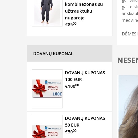
kombinezonas su
galite s
užtrauktuku
ar skiau
nugaroje
medvilnė
00
€85
DĖMESIO!
DOVANŲ KUPONAI
NESEN
DOVANŲ KUPONAS
100 EUR
00
€100
DOVANŲ KUPONAS
50 EUR
00
€50