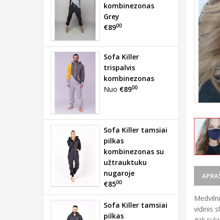
kombinezonas
Grey
00
€89
Sofa Killer
trispalvis
kombinezonas
00
Nuo
€89
Sofa Killer tamsiai
pilkas
kombinezonas su
užtrauktuku
nugaroje
APRA
00
€85
Medvilni
Sofa Killer tamsiai
vidinis 
pilkas
gali sul