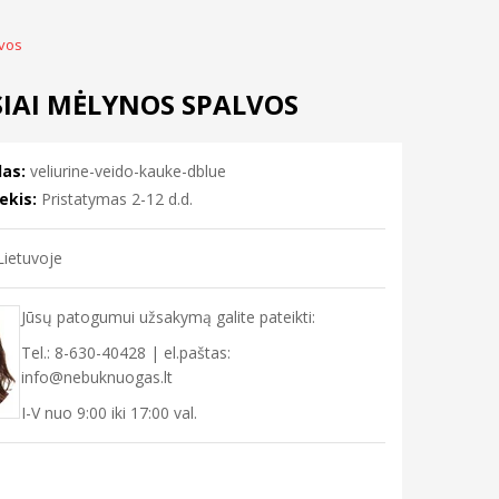
lvos
SIAI MĖLYNOS SPALVOS
as:
veliurine-veido-kauke-dblue
ekis:
Pristatymas 2-12 d.d.
ietuvoje
Jūsų patogumui užsakymą galite pateikti:
Tel.: 8-630-40428 | el.paštas:
info@nebuknuogas.lt
I-V nuo 9:00 iki 17:00 val.