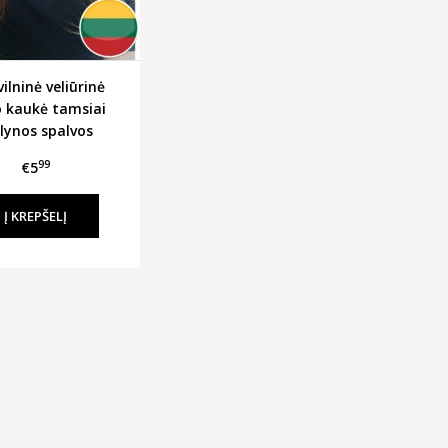
ilninė veliūrinė
o kaukė tamsiai
lynos spalvos
99
€5