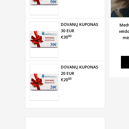
DOVANŲ KUPONAS
Medv
30 EUR
veid
00
€30
mė
DOVANŲ KUPONAS
20 EUR
00
€20