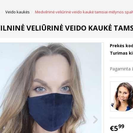
Veido kaukės
Medvilninė veliūrinė veido kaukė tamsiai mėlynos spa
ILNINĖ VELIŪRINĖ VEIDO KAUKĖ TAM
Prekės kod
Turimas ki
Pagaminta L
99
€5