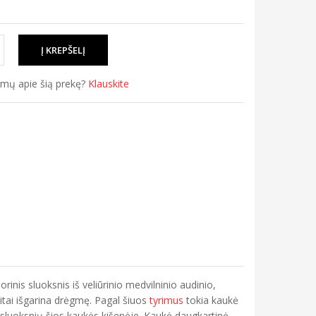
simų apie šią prekę?
Klauskite
inis sluoksnis iš veliūrinio medvilninio audinio,
eitai išgarina drėgmę. Pagal šiuos
tyrimus
tokia kaukė
 sluoksnių šios kaukės kišenėje. Kaukė daugkartinė,