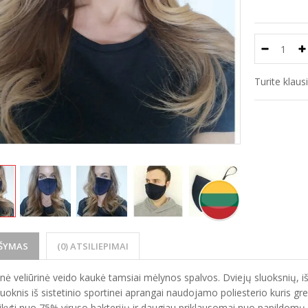
Turite klau
ŠYMAS
(0) ATSILIEPIMAI
nė veliūrinė veido kaukė tamsiai mėlynos spalvos. Dviejų sluoksnių, išor
sluoknis iš sistetinio sportinei aprangai naudojamo poliesterio kuris gr
aikyti nuo 75% viruso bakterijų ir daugiau priklausomai nuo papildomų