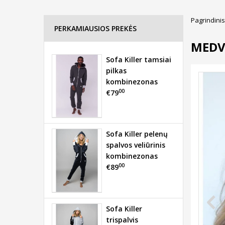
Pagrindinis
PERKAMIAUSIOS PREKĖS
MEDV
Sofa Killer tamsiai
pilkas
kombinezonas
00
€79
Sofa Killer pelenų
spalvos veliūrinis
kombinezonas
00
€89
Sofa Killer
trispalvis