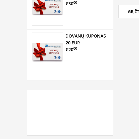
00
€30
GRĮŽT
DOVANŲ KUPONAS
20 EUR
00
€20