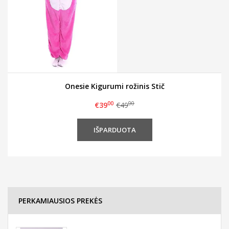
Onesie Kigurumi rožinis Stič
00
00
€39
€49
PERKAMIAUSIOS PREKĖS