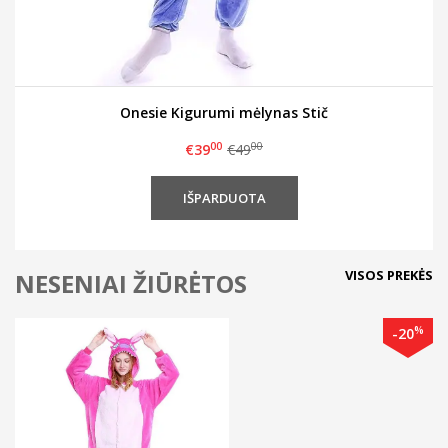
Onesie Kigurumi mėlynas Stič
00
00
€39
€49
VISOS PREKĖS
NESENIAI ŽIŪRĖTOS
%
-20