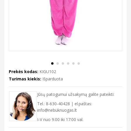
Prekės kodas:
KIGU102
Turimas kiekis:
Išparduota
Jūsų patogumui užsakymą galite pateikti:
Tel.: 8-630-40428 | el.paštas:
info@nebuknuogas.lt
I-V nuo 9:00 iki 17:00 val.