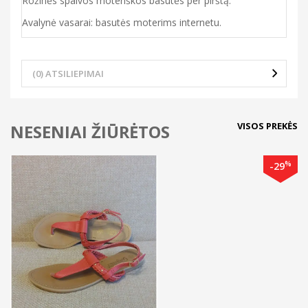
Rožinės spalvos moteriškos basutės per pirštą.
Avalynė vasarai: basutės moterims internetu.
(0) ATSILIEPIMAI
VISOS PREKĖS
NESENIAI ŽIŪRĖTOS
%
-29