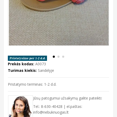
Prekės kodas:
A0073
Turimas kiekis:
Sandėlyje
Pristatymo terminas: 1-2 d.d.
Jūsų patogumui užsakymą galite pateikti:
Tel.: 8-630-40428 | el.paštas:
info@nebuknuogas.lt