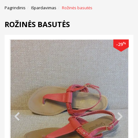
Pagrindinis
Išpardavimas
Rožinės basutės
ROŽINĖS BASUTĖS
%
-29