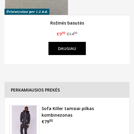
Rožinės basutės
99
00
€9
€14
DAUGIAU
PERKAMIAUSIOS PREKĖS
Sofa Killer tamsiai pilkas
kombinezonas
00
€79