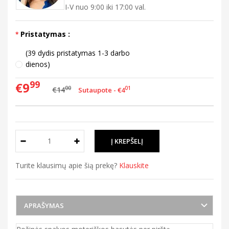
I-V nuo 9:00 iki 17:00 val.
Pristatymas :
(39 dydis pristatymas 1-3 darbo
dienos)
99
€9
00
€14
01
Sutaupote - €4
Turite klausimų apie šią prekę?
Klauskite
APRAŠYMAS