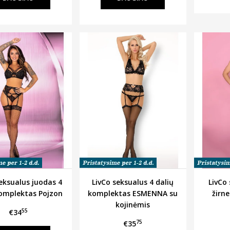
eksualus juodas 4
LivCo seksualus 4 dalių
LivCo
komplektas Pojzon
komplektas ESMENNA su
žirn
kojinėmis
55
€34
75
€35