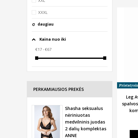
XXL
XXXL
daugiau
Kaina nuo iki
PERKAMIAUSIOS PREKĖS
Leg 
spalvos
Shasha seksualus
kom
nėriniuotas
medvilninis juodas
2 dalių komplektas
ANNE