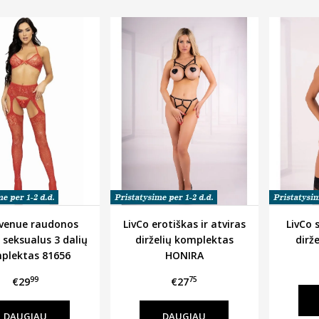
Avenue raudonos
LivCo erotiškas ir atviras
LivCo 
 seksualus 3 dalių
dirželių komplektas
dirž
plektas 81656
HONIRA
99
75
€29
€27
DAUGIAU
DAUGIAU