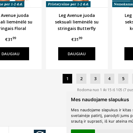
 Avenue juoda
Leg Avenue juoda
Leg
ali liemėnėlė su
seksuali liemėnėlė su
sek
ringais Floral
stringais Butterfly
k
99
99
€31
€31
DAUGIAU
DAUGIAU
1
2
3
4
5
Rodoma nuo 1 iki 15 iš 105 (7 pus
Mes naudojame slapukus
Mes naudojame slapukus ir kitas 
svetainėje patirtį, parodyti jums p
srautą ir suprasti, iš kur ateina m