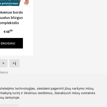
 Avenue bordo
sualus blizgus
omplektėlis
99
€48
DAUGIAU
>
>|
lapių)
stebėjimo technologijas, siekdami pagerinti jūsų naršymo mūsų
ritaikytą turinį ir tikslinius skelbimus, išanalizuoti mūsų svetainės
ūsų lankytojai.