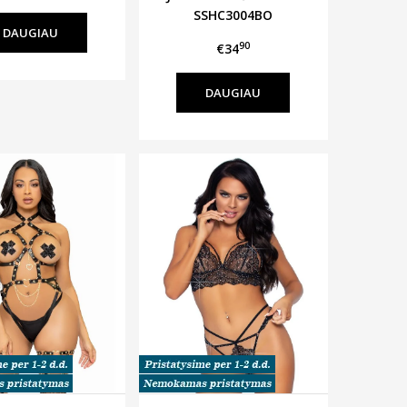
SSНС3004BO
DAUGIAU
90
€34
DAUGIAU