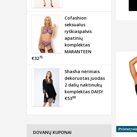
Cofashion
seksualus
ryškiaspalvis
apatinių
komplektas
MARANTEEN
75
€32
Shasha nėriniais
dekoruotas juodas
2 dalių naktinukų
komplektas DAISY
90
€53
DOVANŲ KUPONAI