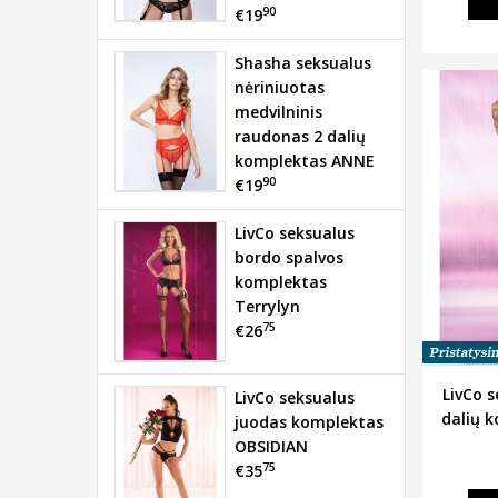
90
€19
Shasha seksualus
nėriniuotas
medvilninis
raudonas 2 dalių
komplektas ANNE
90
€19
LivCo seksualus
bordo spalvos
komplektas
Terrylyn
75
€26
LivCo s
LivCo seksualus
dalių 
juodas komplektas
OBSIDIAN
75
€35