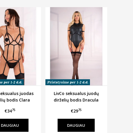
seksualus juodas
LivCo seksualus juodų
elių bodis Clara
dirželių bodis Dracula
75
75
€34
€29
DAUGIAU
DAUGIAU