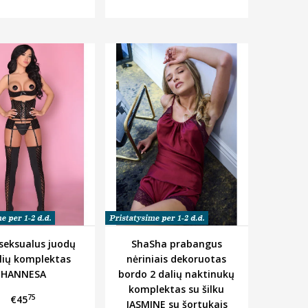
 seksualus juodų
ShaSha prabangus
elių komplektas
nėriniais dekoruotas
HANNESA
bordo 2 dalių naktinukų
komplektas su šilku
75
€45
JASMINE su šortukais