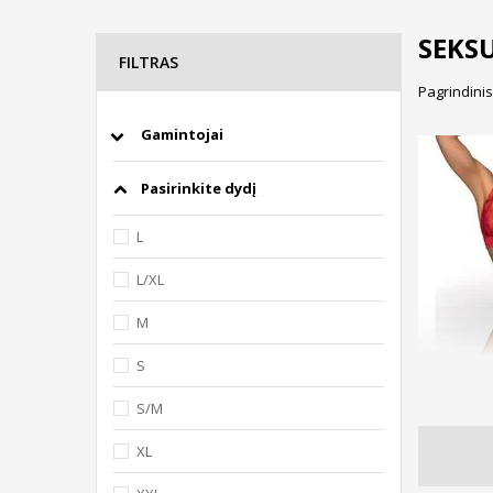
SEKS
FILTRAS
Pagrindinis
Gamintojai
Pasirinkite dydį
L
L/XL
M
S
S/M
XL