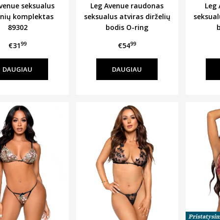
venue seksualus
Leg Avenue raudonas
Leg 
inių komplektas
seksualus atviras dirželių
seksualu
89302
bodis O-ring
99
99
€31
€54
DAUGIAU
DAUGIAU