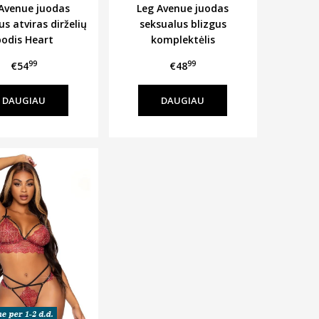
Avenue juodas
Leg Avenue juodas
s atviras dirželių
seksualus blizgus
bodis Heart
komplektėlis
99
99
€54
€48
DAUGIAU
DAUGIAU