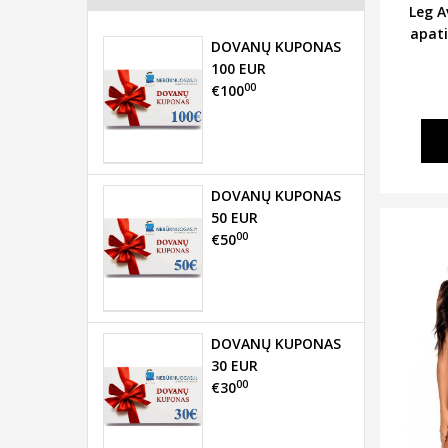
Leg A
apat
DOVANŲ KUPONAS
100 EUR
00
€100
DOVANŲ KUPONAS
50 EUR
00
€50
DOVANŲ KUPONAS
30 EUR
00
€30