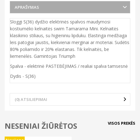
APRAŠYMAS
Sloggi S(36) dydžio elektrinės spalvos maudymosi
kostiumėlio kelnaitės swim Tamarama Mini. Kelnaitės
klasikinio stiliaus, su higieniniu lipduku. Elastinga medžiaga
leis patogiai jaustis, kiekvienai merginai ar moteriai. Sudėtis
80% poliamido ir 20% elastanas. Tik kelnaitės, be
liemenėlės. Gamintojas Triumph
Spalva - elektrinė PASTEBĖJIMAS / realiai spalva tamsesnė
Dydis - S(36)
(0) ATSILIEPIMAI
VISOS PREKĖS
NESENIAI ŽIŪRĖTOS
Naujiena