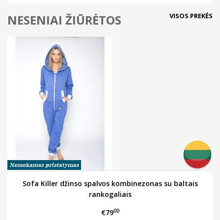
VISOS PREKĖS
NESENIAI ŽIŪRĖTOS
Sofa Killer džinso spalvos kombinezonas su baltais
rankogaliais
00
€79