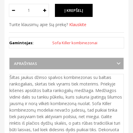
Turite klausimų apie šią prekę?
Klauskite
Gamintojas:
Sofa Killer kombinezonai
APRAŠYMAS
Šiltas jaukus džinso spalvos kombinezonas su baltais
rankogaliais, skirtas tiek vyrams tiek moterims. Priekyje
kišenės apsiūtos balta rankogalių medžiaga. Medžiagos
vidinė dalis su tankiu pūkeliu, kuris sukuria įpatingą šilumos
jausmą ir norą vilkėti kombinezoną nuolat. Sofa Killer
kombinezonų modeliai nevaržo judesių, tad puikiai tinka
tiek pasyviam tiek aktyviam poilsiui, net miegui. Galite
rinktis iš plačios dydžių skalės, o pats rūbas tradiciškai turi
būti laisvas, tad kiek didesnis dydis puikiai tiks. Dekoruota