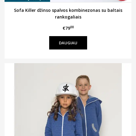
Sofa Killer džinso spalvos kombinezonas su baltais
rankogaliais
00
€79
DAUGIAU